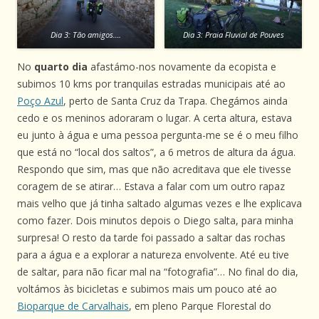
Dia 3: Tão amigos….
Dia 3: Praia Fluvial de Pouves
No
quarto dia
afastámo-nos novamente da ecopista e
subimos 10 kms por tranquilas estradas municipais até ao
Poço Azul
, perto de Santa Cruz da Trapa. Chegámos ainda
cedo e os meninos adoraram o lugar. A certa altura, estava
eu junto à água e uma pessoa pergunta-me se é o meu filho
que está no “local dos saltos”, a 6 metros de altura da água.
Respondo que sim, mas que não acreditava que ele tivesse
coragem de se atirar… Estava a falar com um outro rapaz
mais velho que já tinha saltado algumas vezes e lhe explicava
como fazer. Dois minutos depois o Diego salta, para minha
surpresa! O resto da tarde foi passado a saltar das rochas
para a água e a explorar a natureza envolvente. Até eu tive
de saltar, para não ficar mal na “fotografia”… No final do dia,
voltámos às bicicletas e subimos mais um pouco até ao
Bioparque de Carvalhais
, em pleno Parque Florestal do