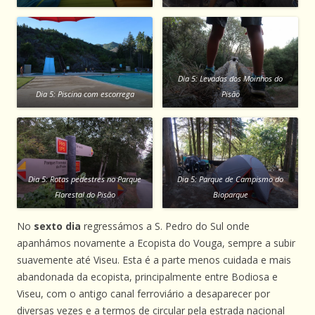
Dia 5: Levadas dos Moinhos do
Dia 5: Piscina com escorrega
Pisão
Dia 5: Rotas pedestres no Parque
Dia 5: Parque de Campismo do
Florestal do Pisão
Bioparque
No
sexto dia
regressámos a S. Pedro do Sul onde
apanhámos novamente a Ecopista do Vouga, sempre a subir
suavemente até Viseu. Esta é a parte menos cuidada e mais
abandonada da ecopista, principalmente entre Bodiosa e
Viseu, com o antigo canal ferroviário a desaparecer por
diversas vezes e a termos de circular pela estrada nacional