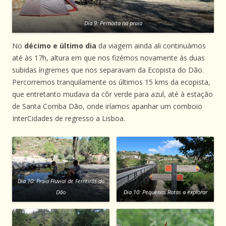
Dia 9: Pernoita na praia
No
décimo e último dia
da viagem ainda ali continuámos
até às 17h, altura em que nos fizémos novamente às duas
subidas íngremes que nos separavam da Ecopista do Dão.
Percorremos tranquilamente os últimos 15 kms da ecopista,
que entretanto mudava da côr verde para azul, até à estação
de Santa Comba Dão, onde iríamos apanhar um comboio
InterCidades de regresso a Lisboa.
Dia 10: Praia Fluvial de Ferreirós do
Dão
Dia 10: Pequenas Rotas a explorar