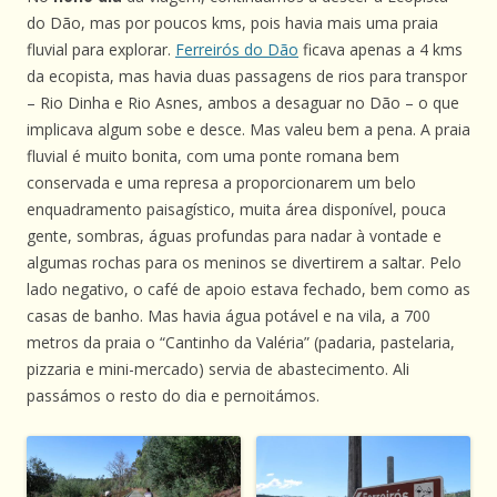
do Dão, mas por poucos kms, pois havia mais uma praia
fluvial para explorar.
Ferreirós do Dão
ficava apenas a 4 kms
da ecopista, mas havia duas passagens de rios para transpor
– Rio Dinha e Rio Asnes, ambos a desaguar no Dão – o que
implicava algum sobe e desce. Mas valeu bem a pena. A praia
fluvial é muito bonita, com uma ponte romana bem
conservada e uma represa a proporcionarem um belo
enquadramento paisagístico, muita área disponível, pouca
gente, sombras, águas profundas para nadar à vontade e
algumas rochas para os meninos se divertirem a saltar. Pelo
lado negativo, o café de apoio estava fechado, bem como as
casas de banho. Mas havia água potável e na vila, a 700
metros da praia o “Cantinho da Valéria” (padaria, pastelaria,
pizzaria e mini-mercado) servia de abastecimento. Ali
passámos o resto do dia e pernoitámos.