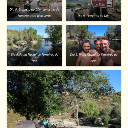
Dia 9: Ecopista do Dão, concelho de
Tondela, com piso verde
Dia 9: Ferreirós do Dão
Dia 9: Praia Fluvial de Ferreirós do
Dia 9: Praia Fluvial de Ferreirós do
Dão
Dão