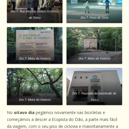
Dia 7: Rua Direita, centro histórico
de Viseu
Dia 7: Pista de Gelo
Dia 7: Mata do Fontelo
Dia 7: Mata do Fontelo
Dia 7: Pousada da Juventude de
Dia 7: Mata do Fontelo
Viseu
No
oitavo dia
pegámos novamente nas bicicletas e
começámos a descer a Ecopista do Dão, a parte mais fácil
da viagem, com o seu piso de ciclovia e maioritariamente a