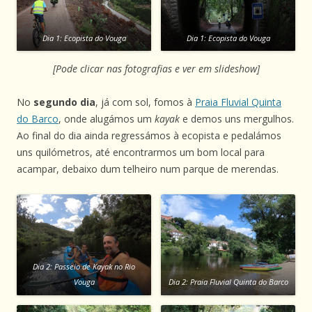
Dia 1: Ecopista do Vouga
Dia 1: Ecopista do Vouga
[Pode clicar nas fotografias e ver em slideshow]
No
segundo dia
, já com sol, fomos à
Praia Fluvial Quinta
do Barco
, onde alugámos um
kayak
e demos uns mergulhos.
Ao final do dia ainda regressámos à ecopista e pedalámos
uns quilómetros, até encontrarmos um bom local para
acampar, debaixo dum telheiro num parque de merendas.
Dia 2: Passeio de Kayak no Rio
Vouga
Dia 2: Praia Fluvial Quinta do Barco