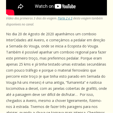
Vídeo dos primeiros 3 dias da viagem.
Parte 2 e 3
desta viagem também
disponíveis no canal.
No dia 20 de Agosto de 2020 apanhámos um comboio
InterCidades até Aveiro, e começámos a pedalar em direção
a Sernada do Vouga, onde se inicia a Ecopista do Vouga.
Também é possível apanhar um comboio regional para fazer
este primeiro troço, mas preferimos pedalar. Porque eram
apenas 25 kms e já tinha testado umas estradas secundárias
com pouco tráfego e porque o material ferroviário que
percorre este troço (e que tinha visto parado em Sernada do
Vouga há uns meses) é uma antiga, “fumarenta” e ruidosa
locomotiva a diesel, com as janelas cobertas de grafitti, onde
até a paisagem deve ser difícil de disfrutar… Por isso,
chegados a Aveiro, mesmo a chover ligeiramente, fizėmo-
nos à estrada. Tivemos de fazer três paragens para nos
abrigar, quando a chuva se tornava mais intensa. Chegámos