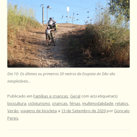
Dia 10: Os últimos ou primeiros 30 metros da Ecopista do Dão são
inexplicáveis…
Publicado em
Famílias e crianças
,
Geral
com a(s) etiqueta(s)
bicicultura
,
cicloturismo
,
crianças
,
férias
,
multimodalidade
,
relatos
,
Verão
,
viagens de bicicleta
a
13 de Setembro de 2020
por
Gonçalo
Peres
.