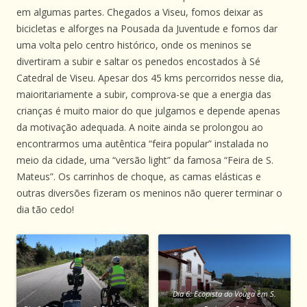
em algumas partes. Chegados a Viseu, fomos deixar as
bicicletas e alforges na Pousada da Juventude e fomos dar
uma volta pelo centro histórico, onde os meninos se
divertiram a subir e saltar os penedos encostados à Sé
Catedral de Viseu. Apesar dos 45 kms percorridos nesse dia,
maioritariamente a subir, comprova-se que a energia das
crianças é muito maior do que julgamos e depende apenas
da motivação adequada. A noite ainda se prolongou ao
encontrarmos uma autêntica “feira popular” instalada no
meio da cidade, uma “versão light” da famosa “Feira de S.
Mateus”. Os carrinhos de choque, as camas elásticas e
outras diversões fizeram os meninos não querer terminar o
dia tão cedo!
Dia 6: Ecopista do Vouga em S.