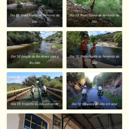
Dia 10: Praia Fluvial de Ferreirós do
Dia 10: Praia Fluvial de Ferreirós do
Dão
Dão
Dia 10: Junção do Rio Asnes com o
Dia 10: Praia Fluvial de Ferreirós do
Rio Dão
Dão
Dia 10: Ecopista do Dão em verde
Dia 10: Ecopista do Dão em azul