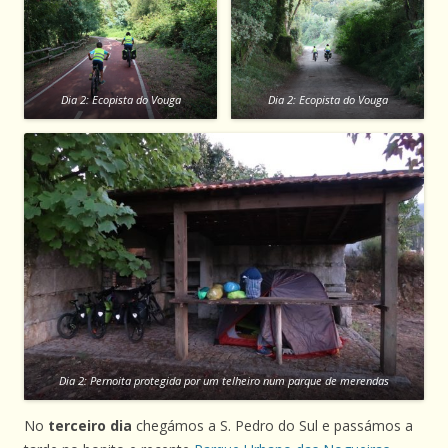
Dia 2: Ecopista do Vouga
Dia 2: Ecopista do Vouga
Dia 2: Pernoita protegida por um telheiro num parque de merendas
No
terceiro dia
chegámos a S. Pedro do Sul e passámos a