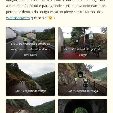
a Paradela às 20:00 e para grande sorte nossa deixaram-nos
pernoitar dentro da antiga estação (deve ser o “karma” dos
Warmshowers
que acolhi
).
Dia 1: De Aveiro até Sernada do
Vouga por estradas secundárias,
Dia 1: Km Zero da Ecopista do
com chuva
Vouga
Dia 1: Ecopista do Vouga
Dia 1: Ecopista do Vouga