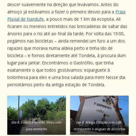
descer suavemente na direção que levávamos. Antes do
almoço já estávamos a fazer o primeiro desvio para a
Praia
Fluvial de Nandufe
, a pouco mais de 1 km da ecopista. Ali
ficaram os meninos entretidos nas brincadeiras de saltar das
árvores para o rio até ao final da tarde. Por volta das 19:00,
pegámos nas bicicletas – ainda remendei um furo a um dos
rapazes que morava numa aldeia perto e tinha ido de
bicicleta – e fomos diretamente até Tondela, à procura dum
lugar para jantar. Encontrámos o Gastrófilo, que tinha
exatamente o que todos gostávamos: esparguete à
bolonhesa para eles e uma boa salada para mim! Nesse dia
pernoitámos perto da antiga estação de Tondela.
Dia 8: Ecopista do Dão, Viseu com
Dia 8: Antiga Estação com café,
piso vermelho
restaurante e aluguer de bicicletas