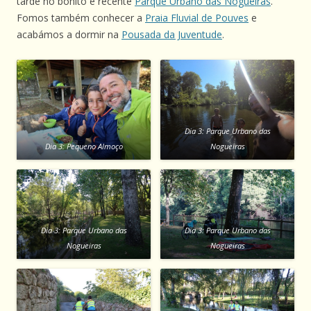
tarde no bonito e recente
Parque Urbano das Nogueiras
.
Fomos também conhecer a
Praia Fluvial de Pouves
e
acabámos a dormir na
Pousada da Juventude
.
Dia 3: Parque Urbano das
Dia 3: Pequeno Almoço
Nogueiras
Dia 3: Parque Urbano das
Dia 3: Parque Urbano das
Nogueiras
Nogueiras