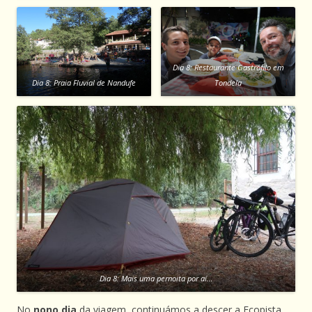
Dia 8: Restaurante Gastrófilo em
Dia 8: Praia Fluvial de Nandufe
Tondela
Dia 8: Mais uma pernoita por aí…
No
nono dia
da viagem, continuámos a descer a Ecopista