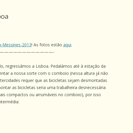
boa
a-Messines-2013
! As fotos estão
aqui
.
————————————-
do, regressámos a Lisboa. Pedalámos até à estação da
tentar a nossa sorte com o comboio (nessa altura já não
Intercidades requer que as bicicletas sejam desmontadas
tar as bicicletas seria uma trabalheira desnecessária
mais compactos ou arrumáveis no comboio), por isso
ntermédia: