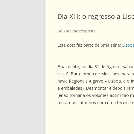
Dia XIII: o regresso a Lis
Deixar uma resposta
Este
post
faz parte de uma série:
Lisbo
—————————————————
Finalmente, no dia 31 de Agosto, sába
vila, S. Bartolomeu de Messines, para 
havia Regionais Algarve – Lisboa, e o 
e embaladas). Desmontar e depois remon
(enão tornaria os volumes assim tão 
tentámos safar-nos com uma técnica i