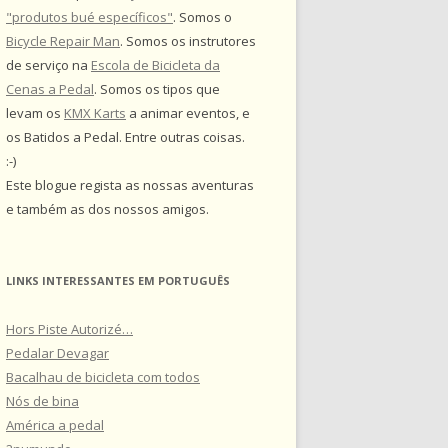
"produtos bué específicos"
. Somos o
Bicycle Repair Man
. Somos os instrutores
de serviço na
Escola de Bicicleta da
Cenas a Pedal
. Somos os tipos que
levam os
KMX Karts
a animar eventos, e
os Batidos a Pedal. Entre outras coisas.
:-)
Este blogue regista as nossas aventuras
e também as dos nossos amigos.
LINKS INTERESSANTES EM PORTUGUÊS
Hors Piste Autorizé…
Pedalar Devagar
Bacalhau de bicicleta com todos
Nós de bina
América a pedal