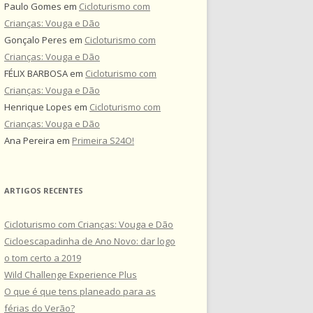
Paulo Gomes
em
Cicloturismo com
Crianças: Vouga e Dão
Gonçalo Peres
em
Cicloturismo com
Crianças: Vouga e Dão
FÉLIX BARBOSA
em
Cicloturismo com
Crianças: Vouga e Dão
Henrique Lopes
em
Cicloturismo com
Crianças: Vouga e Dão
Ana Pereira
em
Primeira S24O!
ARTIGOS RECENTES
Cicloturismo com Crianças: Vouga e Dão
Cicloescapadinha de Ano Novo: dar logo
o tom certo a 2019
Wild Challenge Experience Plus
O que é que tens planeado para as
férias do Verão?