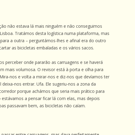
ção não estava lá mais ninguém e não conseguimos
Lisboa. Tratámos desta logística numa plataforma, mas
para a outra – perguntámos-lhes e afinal era do outro
cartar as bicicletas embaladas e os vários sacos.
s perceber onde pararão as carruagens e se haverá
 mais volumosa. O revisor está à porta e olha para
 Mira-nos e volta a mirar-nos e diz-nos que devíamos ter
 deixa-nos entrar. Ufa. Ele sugeriu-nos a zona da
orredor porque achámos que seria mais prático para
o estávamos a pensar ficar lá com elas, mas depois
oas passavam bem, as bicicletas não caíam.
a passar entre carruagens, mas dava perfeitamente.