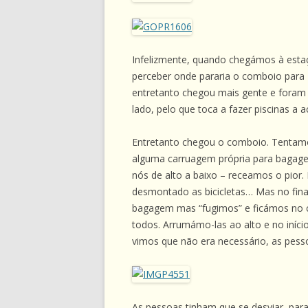
Infelizmente, quando chegámos à esta
perceber onde pararia o comboio para 
entretanto chegou mais gente e foram 
lado, pelo que toca a fazer piscinas a a
Entretanto chegou o comboio. Tentamo
alguma carruagem própria para bagagem
nós de alto a baixo – receamos o pior.
desmontado as bicicletas… Mas no final
bagagem mas “fugimos” e ficámos no c
todos. Arrumámo-las ao alto e no iníci
vimos que não era necessário, as pess
As pessoas tinham que se desviar, par