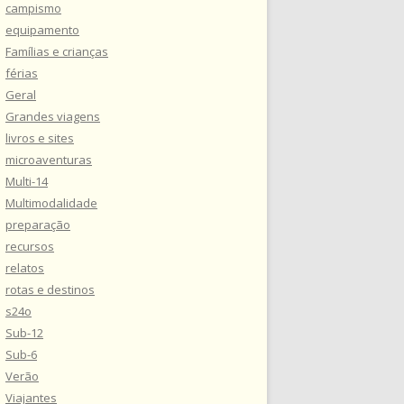
campismo
equipamento
Famílias e crianças
férias
Geral
Grandes viagens
livros e sites
microaventuras
Multi-14
Multimodalidade
preparação
recursos
relatos
rotas e destinos
s24o
Sub-12
Sub-6
Verão
Viajantes