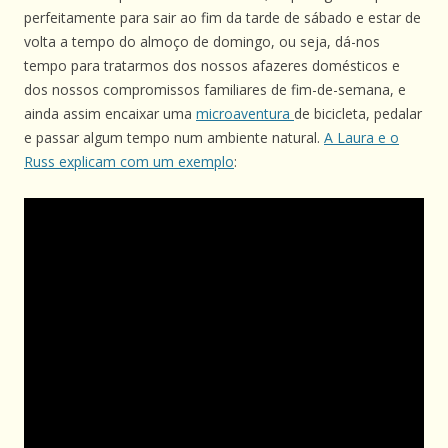
perfeitamente para sair ao fim da tarde de sábado e estar de
volta a tempo do almoço de domingo, ou seja, dá-nos
tempo para tratarmos dos nossos afazeres domésticos e
dos nossos compromissos familiares de fim-de-semana, e
ainda assim encaixar uma
microaventura
de bicicleta, pedalar
e passar algum tempo num ambiente natural.
A Laura e o
Russ explicam com um exemplo
: