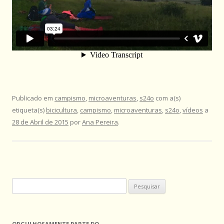
Publicado em
campismo
,
microaventuras
,
s24o
com a(s)
etiqueta(s)
bicicultura
,
campismo
,
microaventuras
,
s24o
,
vídeos
a
28 de Abril de 2015
por
Ana Pereira
.
Pesquisar
por:
ORGULHOSAMENTE PARTE DO