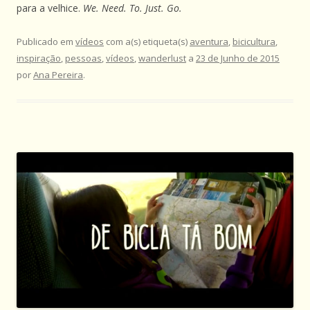
para a velhice.
We. Need. To. Just. Go.
Publicado em
vídeos
com a(s) etiqueta(s)
aventura
,
bicicultura
,
inspiração
,
pessoas
,
vídeos
,
wanderlust
a
23 de Junho de 2015
por
Ana Pereira
.