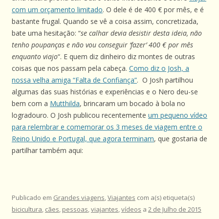
com um orçamento limitado
. O dele é de 400 € por mês, e é
bastante frugal. Quando se vê a coisa assim, concretizada,
bate uma hesitação: “
se calhar devia desistir desta ideia, não
tenho poupanças e não vou conseguir ‘fazer’ 400 € por mês
enquanto viajo
“. E quem diz dinheiro diz montes de outras
coisas que nos passam pela cabeça.
Como diz o Josh, a
nossa velha amiga “Falta de Confiança”
. O Josh partilhou
algumas das suas histórias e experiências e o Nero deu-se
bem com a
Mutthilda
, brincaram um bocado à bola no
logradouro. O Josh publicou recentemente
um pequeno vídeo
para relembrar e comemorar os 3 meses de viagem entre o
Reino Unido e Portugal, que agora terminam
, que gostaria de
partilhar também aqui:
Publicado em
Grandes viagens
,
Viajantes
com a(s) etiqueta(s)
bicicultura
,
cães
,
pessoas
,
viajantes
,
vídeos
a
2 de Julho de 2015