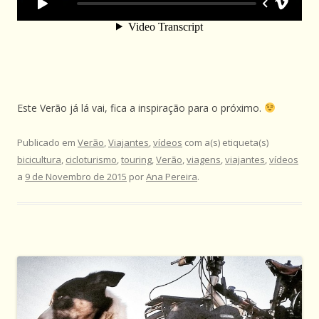
Este Verão já lá vai, fica a inspiração para o próximo.
Publicado em
Verão
,
Viajantes
,
vídeos
com a(s) etiqueta(s)
bicicultura
,
cicloturismo
,
touring
,
Verão
,
viagens
,
viajantes
,
vídeos
a
9 de Novembro de 2015
por
Ana Pereira
.