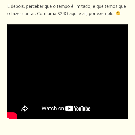
E depois, perceber que o tempo é limitado, e que temos que
o fazer contar. Com uma S24O aqui e ali, por exemplo.