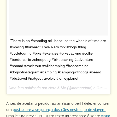
“There is no #standing still because the wheels of time are
#moving #forward” Love Nero xxx #dogs #dog
#cycletouring #bike #exercise #bikepacking #collie
#bordercollie #sheepdog #bikepacking #adventure
#nomad #cycletour #wildcamping #freecamping
#dogsofinstagram #camping #campingwithdogs #beard
#bbctravel #natgeotravelpic #lonleyplanet
Uma foto publicada por Nero & Me (@neroandme) a
Jun 7, 2015 às 8:33 PDT
Antes de aceitar o pedido, ao analisar o perfil dele, encontrei
um
post sobre a segurança dos cães neste tipo de viagem
,
uma leitura prévia útil. Outro texto interessante é sobre
viajar