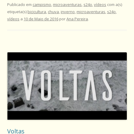
Publicado em
campismo
,
microaventuras
,
s24o
,
vídeos
com a(s)
etiqueta(s)
bicicultura
,
chuva
,
inverno
,
microaventuras
,
s24o
,
vídeos
a
10 de Maio de 2016
por
Ana Pereira
.
Voltas