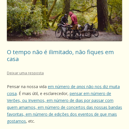
O tempo não é ilimitado, não fiques em
casa
Deixar uma resposta
Pensar na nossa vida
em número de
anos
não nos diz muita
coisa
. É mais útil, e esclarecedor,
pensar em número de
Verões, ou Invernos, em número de dias por passar com
quem amamos, em número de concertos das nossas bandas
favoritas, em número de edições dos eventos de que mais
gostamos
, etc.