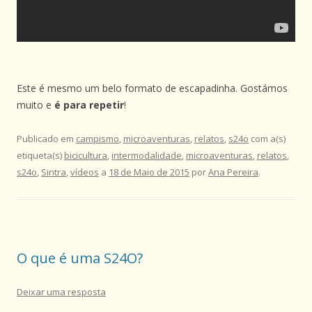
Este é mesmo um belo formato de escapadinha. Gostámos
muito e
é para repetir
!
Publicado em
campismo
,
microaventuras
,
relatos
,
s24o
com a(s)
etiqueta(s)
bicicultura
,
intermodalidade
,
microaventuras
,
relatos
,
s24o
,
Sintra
,
vídeos
a
18 de Maio de 2015
por
Ana Pereira
.
O que é uma S24O?
Deixar uma resposta