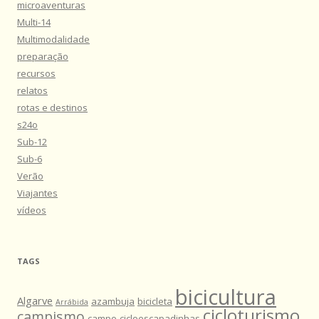
microaventuras
Multi-14
Multimodalidade
preparação
recursos
relatos
rotas e destinos
s24o
Sub-12
Sub-6
Verão
Viajantes
vídeos
TAGS
bicicultura
Algarve
azambuja
bicicleta
Arrábida
cicloturismo
campismo
campo
cicloescapadinhas