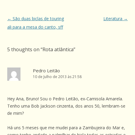
Navegação
←
São duas biclas de touring
Literatura
→
de
ali para a mesa do canto, sff
artigos
5 thoughts on “
Rota atlântica
”
Pedro Leitão
10 de Julho de 2013 às 21:58
Hey Ana, Bruno! Sou o Pedro Leitão, ex-Camisola Amarela.
Tenho uma Bob Jackson cinzenta, dos anos 50, lembram-se
de mim?
Há uns 5 meses que me mudei para a Zambujeira do Mar e,
como tenho andado a palmilhar de bicla todas as estradas e