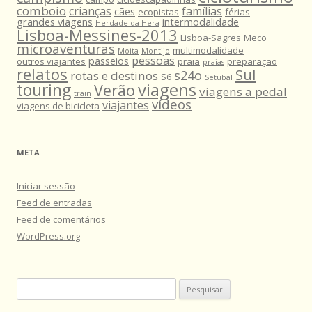
comboio
crianças
famílias
cães
ecopistas
férias
grandes viagens
intermodalidade
Herdade da Hera
Lisboa-Messines-2013
Lisboa-Sagres
Meco
microaventuras
multimodalidade
Moita
Montijo
pessoas
passeios
outros viajantes
praia
preparação
praias
relatos
Sul
s24o
rotas e destinos
S6
Setúbal
viagens
touring
Verão
viagens a pedal
train
vídeos
viajantes
viagens de bicicleta
META
Iniciar sessão
Feed de entradas
Feed de comentários
WordPress.org
Pesquisar
por: