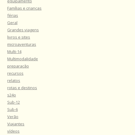
equipamento
Famílias e crianças
férias
Geral
Grandes viagens
livros e sites
microaventuras
Multi-14
Multimodalidade
preparação
recursos
relatos
rotas e destinos
s24o
Sub-12
Sub-6
Verão
Viajantes
vídeos