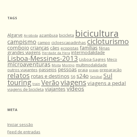
TAGS
bicicultura
Algarve
azambuja
bicicleta
Arrábida
cicloturismo
campismo
campo
cicloescapadinhas
comboio
crianças
famílias
cães
ecopistas
férias
grandes viagens
intermodalidade
Herdade da Hera
Lisboa-Messines-2013
Lisboa-Sagres
Meco
microaventuras
multimodalidade
Moita
Montijo
pessoas
passeios
outros viajantes
praia
preparação
praias
relatos
Sul
s24o
rotas e destinos
S6
Setúbal
viagens
touring
Verão
viagens a pedal
train
vídeos
viajantes
viagens de bicicleta
META
Iniciar sessão
Feed de entradas