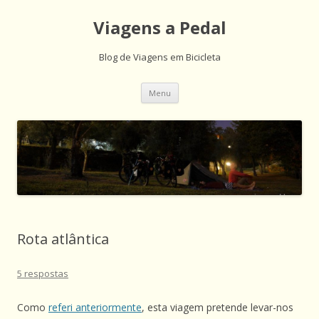
Viagens a Pedal
Blog de Viagens em Bicicleta
Saltar
Menu
para
o
conteúdo
Rota atlântica
5 respostas
Como
referi anteriormente
, esta viagem pretende levar-nos