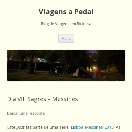
Viagens a Pedal
Blog de Viagens em Bicicleta
Saltar
Menu
para
o
conteúdo
Dia VII: Sagres – Messines
Deixar uma resposta
Este
post
faz parte de uma série:
Lisboa-Messines-2013
! As