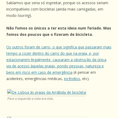
Sabíamos que seria só espreitar, porque os acessos seriam
incompatíveis com bicicletas (ainda mais carregadas, em
modo
touring
).
Não fomos os únicos a ter esta ideia num feriado. Mas
fomos dos poucos que o fizeram de bicicleta.
Os outros foram de carro, o que significa que passaram mais
tempo a cozer dentro do carro do que na praia, e, por
estacionarem ilegalmente, causaram a obstrução da única
via de acesso àquelas praias, pondo pessoas, natureza e
bens em risco em caso de emergência
(é pensar em
acidentes, emergências médicas,
incêndios
, etc).
Para a esquerda a vista era esta.