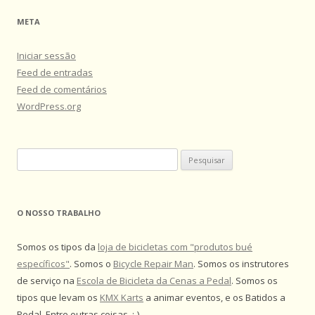
META
Iniciar sessão
Feed de entradas
Feed de comentários
WordPress.org
Pesquisar
por:
O NOSSO TRABALHO
Somos os tipos da
loja de bicicletas com "produtos bué
específicos"
. Somos o
Bicycle Repair Man
. Somos os instrutores
de serviço na
Escola de Bicicleta da Cenas a Pedal
. Somos os
tipos que levam os
KMX Karts
a animar eventos, e os Batidos a
Pedal. Entre outras coisas. :-)