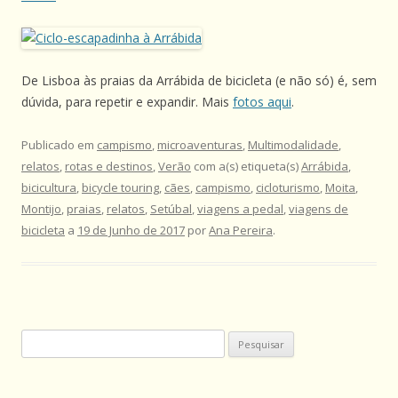
De Lisboa às praias da Arrábida de bicicleta (e não só) é, sem
dúvida, para repetir e expandir. Mais
fotos aqui
.
Publicado em
campismo
,
microaventuras
,
Multimodalidade
,
relatos
,
rotas e destinos
,
Verão
com a(s) etiqueta(s)
Arrábida
,
bicicultura
,
bicycle touring
,
cães
,
campismo
,
cicloturismo
,
Moita
,
Montijo
,
praias
,
relatos
,
Setúbal
,
viagens a pedal
,
viagens de
bicicleta
a
19 de Junho de 2017
por
Ana Pereira
.
Pesquisar
por: