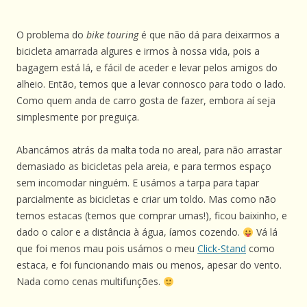
O problema do
bike touring
é que não dá para deixarmos a
bicicleta amarrada algures e irmos à nossa vida, pois a
bagagem está lá, e fácil de aceder e levar pelos amigos do
alheio. Então, temos que a levar connosco para todo o lado.
Como quem anda de carro gosta de fazer, embora aí seja
simplesmente por preguiça.
Abancámos atrás da malta toda no areal, para não arrastar
demasiado as bicicletas pela areia, e para termos espaço
sem incomodar ninguém. E usámos a tarpa para tapar
parcialmente as bicicletas e criar um toldo. Mas como não
temos estacas (temos que comprar umas!), ficou baixinho, e
dado o calor e a distância à água, íamos cozendo.
Vá lá
que foi menos mau pois usámos o meu
Click-Stand
como
estaca, e foi funcionando mais ou menos, apesar do vento.
Nada como cenas multifunções.