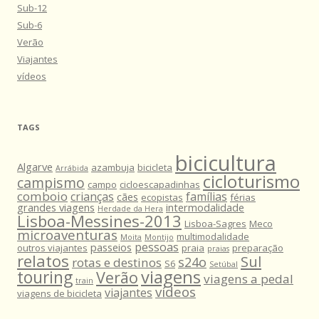
Sub-12
Sub-6
Verão
Viajantes
vídeos
TAGS
bicicultura
Algarve
azambuja
bicicleta
Arrábida
cicloturismo
campismo
campo
cicloescapadinhas
comboio
crianças
famílias
cães
ecopistas
férias
grandes viagens
intermodalidade
Herdade da Hera
Lisboa-Messines-2013
Lisboa-Sagres
Meco
microaventuras
multimodalidade
Moita
Montijo
pessoas
passeios
outros viajantes
praia
preparação
praias
relatos
Sul
s24o
rotas e destinos
S6
Setúbal
viagens
touring
Verão
viagens a pedal
train
vídeos
viajantes
viagens de bicicleta