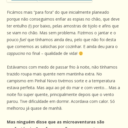
Ficámos mais “para fora” do que inicialmente planeado
porque não conseguimos enfiar as espias no chão, que deve
ter entulho (!) por baixo, pelas amostras de tijolo e afins que
se viam no chão. Mas sem problema. Fizémos o jantar e o
pouco
fuel
que tínhamos ainda deu, pelo que não foi desta
que comemos as salsichas por cozinhar. E ainda deu para o
cappucino
no final – qualidade de vida!
Estávamos com medo de passar frio à noite, não tínhamos
trazido roupa mais quente nem mantinha extra. No
campismo em Pinhal Novo tivémos sorte e a temperatura
estava perfeita. Mas aqui ao pé do mar e com vento… Mas a
noite foi super quente, principalmente depois que o vento
parou. Tive dificuldade em dormir. Acordava com calor. Só
melhorou já quase de manhã.
Mas ninguém disse que as microaventuras são