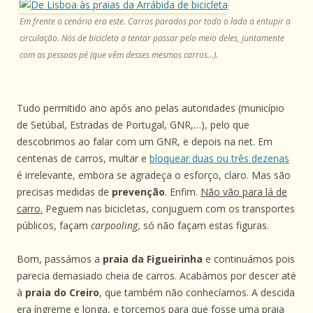
Em frente o cenário era este. Carros parados por todo o lado a entupir a
circulação. Nós de bicicleta a tentar passar pelo meio deles, juntamente
com as pessoas pé (que vêm desses mesmos carros…).
Tudo permitido ano após ano pelas autoridades (município
de Setúbal, Estradas de Portugal, GNR,…), pelo que
descobrimos ao falar com um GNR, e depois na net. Em
centenas de carros, multar e
bloquear duas ou três dezenas
é irrelevante, embora se agradeça o esforço, claro. Mas são
precisas medidas de
prevenção
. Enfim.
Não vão para lá de
carro.
Peguem nas bicicletas, conjuguem com os transportes
públicos, façam
carpooling
, só não façam estas figuras.
Bom, passámos a
praia da Figueirinha
e continuámos pois
parecia demasiado cheia de carros. Acabámos por descer até
à
praia do Creiro
, que também não conhecíamos. A descida
era íngreme e longa, e torcemos para que fosse uma praia