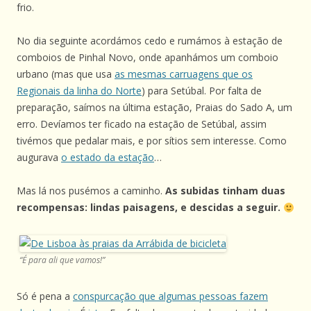
frio.
No dia seguinte acordámos cedo e rumámos à estação de
comboios de Pinhal Novo, onde apanhámos um comboio
urbano (mas que usa
as mesmas carruagens que os
Regionais da linha do Norte
) para Setúbal. Por falta de
preparação, saímos na última estação, Praias do Sado A, um
erro. Devíamos ter ficado na estação de Setúbal, assim
tivémos que pedalar mais, e por sítios sem interesse. Como
augurava
o estado da estação
…
Mas lá nos pusémos a caminho.
As subidas tinham duas
recompensas: lindas paisagens, e descidas a seguir.
“É para ali que vamos!”
Só é pena a
conspurcação que algumas pessoas fazem