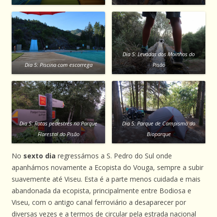
Dia 5: Levadas dos Moinhos do
Dia 5: Piscina com escorrega
Pisão
Dia 5: Rotas pedestres no Parque
Dia 5: Parque de Campismo do
Florestal do Pisão
Bioparque
No
sexto dia
regressámos a S. Pedro do Sul onde
apanhámos novamente a Ecopista do Vouga, sempre a subir
suavemente até Viseu. Esta é a parte menos cuidada e mais
abandonada da ecopista, principalmente entre Bodiosa e
Viseu, com o antigo canal ferroviário a desaparecer por
diversas vezes e a termos de circular pela estrada nacional