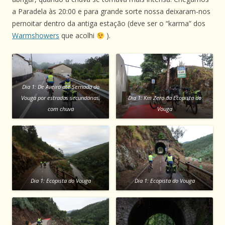
a Paradela às 20:00 e para grande sorte nossa deixaram-nos
pernoitar dentro da antiga estação (deve ser o “karma” dos
Warmshowers
que acolhi
).
Dia 1: De Aveiro até Sernada do
Vouga por estradas secundárias,
Dia 1: Km Zero da Ecopista do
com chuva
Vouga
Dia 1: Ecopista do Vouga
Dia 1: Ecopista do Vouga