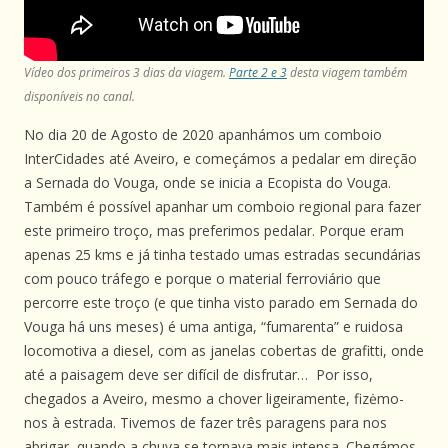
Vídeo dos primeiros 3 dias da viagem.
Parte 2 e 3
desta viagem também
disponíveis no canal.
No dia 20 de Agosto de 2020 apanhámos um comboio
InterCidades até Aveiro, e começámos a pedalar em direção
a Sernada do Vouga, onde se inicia a Ecopista do Vouga.
Também é possível apanhar um comboio regional para fazer
este primeiro troço, mas preferimos pedalar. Porque eram
apenas 25 kms e já tinha testado umas estradas secundárias
com pouco tráfego e porque o material ferroviário que
percorre este troço (e que tinha visto parado em Sernada do
Vouga há uns meses) é uma antiga, “fumarenta” e ruidosa
locomotiva a diesel, com as janelas cobertas de grafitti, onde
até a paisagem deve ser difícil de disfrutar… Por isso,
chegados a Aveiro, mesmo a chover ligeiramente, fizėmo-
nos à estrada. Tivemos de fazer três paragens para nos
abrigar, quando a chuva se tornava mais intensa. Chegámos