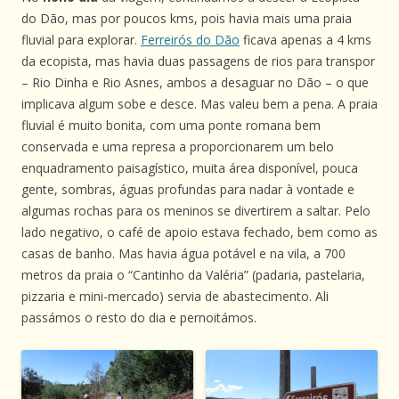
do Dão, mas por poucos kms, pois havia mais uma praia
fluvial para explorar.
Ferreirós do Dão
ficava apenas a 4 kms
da ecopista, mas havia duas passagens de rios para transpor
– Rio Dinha e Rio Asnes, ambos a desaguar no Dão – o que
implicava algum sobe e desce. Mas valeu bem a pena. A praia
fluvial é muito bonita, com uma ponte romana bem
conservada e uma represa a proporcionarem um belo
enquadramento paisagístico, muita área disponível, pouca
gente, sombras, águas profundas para nadar à vontade e
algumas rochas para os meninos se divertirem a saltar. Pelo
lado negativo, o café de apoio estava fechado, bem como as
casas de banho. Mas havia água potável e na vila, a 700
metros da praia o “Cantinho da Valéria” (padaria, pastelaria,
pizzaria e mini-mercado) servia de abastecimento. Ali
passámos o resto do dia e pernoitámos.