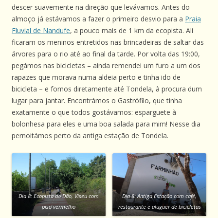
descer suavemente na direção que levávamos. Antes do
almoço já estávamos a fazer o primeiro desvio para a
Praia
Fluvial de Nandufe
, a pouco mais de 1 km da ecopista. Ali
ficaram os meninos entretidos nas brincadeiras de saltar das
árvores para o rio até ao final da tarde. Por volta das 19:00,
pegámos nas bicicletas – ainda remendei um furo a um dos
rapazes que morava numa aldeia perto e tinha ido de
bicicleta – e fomos diretamente até Tondela, à procura dum
lugar para jantar. Encontrámos o Gastrófilo, que tinha
exatamente o que todos gostávamos: esparguete à
bolonhesa para eles e uma boa salada para mim! Nesse dia
pernoitámos perto da antiga estação de Tondela.
Dia 8: Ecopista do Dão, Viseu com
Dia 8: Antiga Estação com café,
piso vermelho
restaurante e aluguer de bicicletas