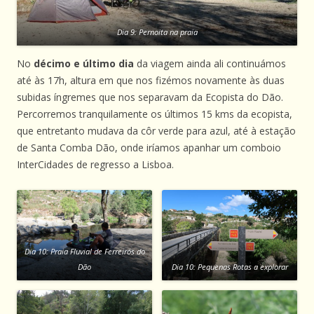
Dia 9: Pernoita na praia
No
décimo e último dia
da viagem ainda ali continuámos
até às 17h, altura em que nos fizémos novamente às duas
subidas íngremes que nos separavam da Ecopista do Dão.
Percorremos tranquilamente os últimos 15 kms da ecopista,
que entretanto mudava da côr verde para azul, até à estação
de Santa Comba Dão, onde iríamos apanhar um comboio
InterCidades de regresso a Lisboa.
Dia 10: Praia Fluvial de Ferreirós do
Dão
Dia 10: Pequenas Rotas a explorar