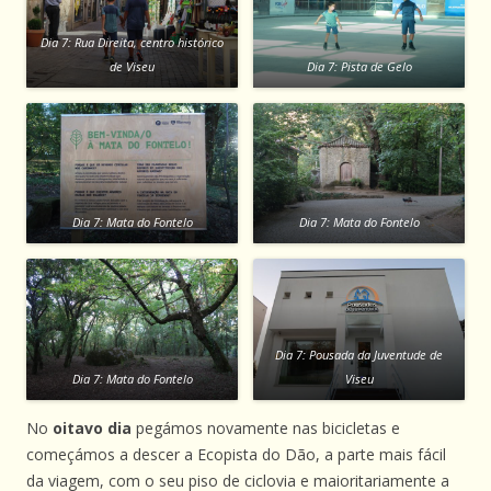
Dia 7: Rua Direita, centro histórico
de Viseu
Dia 7: Pista de Gelo
Dia 7: Mata do Fontelo
Dia 7: Mata do Fontelo
Dia 7: Pousada da Juventude de
Dia 7: Mata do Fontelo
Viseu
No
oitavo dia
pegámos novamente nas bicicletas e
começámos a descer a Ecopista do Dão, a parte mais fácil
da viagem, com o seu piso de ciclovia e maioritariamente a