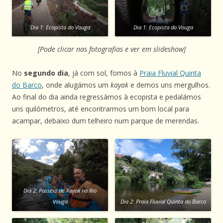
Dia 1: Ecopista do Vouga
Dia 1: Ecopista do Vouga
[Pode clicar nas fotografias e ver em slideshow]
No
segundo dia
, já com sol, fomos à
Praia Fluvial Quinta
do Barco
, onde alugámos um
kayak
e demos uns mergulhos.
Ao final do dia ainda regressámos à ecopista e pedalámos
uns quilómetros, até encontrarmos um bom local para
acampar, debaixo dum telheiro num parque de merendas.
Dia 2: Passeio de Kayak no Rio
Vouga
Dia 2: Praia Fluvial Quinta do Barco