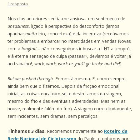
1 resposta
Nos dias anteriores sentia-me ansiosa, um sentimento de
uneasiness
, ligado à perspectiva do desconforto (íamos
apanhar
muito
frio, concerteza) e da incerteza (receávamos
ter problemas a embarcar no Intercidades em Vendas Novas
com a
longtail
– não conseguimos ir buscar a LHT a tempo),
e à eterna sensação de culpa (passear?, devíamos é voltar já
ao trabalho!,
work, work, work or you’ll go broke and die
!).
But we pushed through.
Fomos à mesma. E, como sempre,
ainda bem que o fizémos. Depois da fricção emocional
inicial, as coisas encaixam-se, e desfrutamos da viagem,
mesmo do frio e das eventuais adversidades. Mas nem as
houve, realmente (além do frio). A viagem correu lindamente,
sem incidentes, sem dramas, sem percalços.
Tínhamos 3 dias.
Recorremos novamente ao
Roteiro da
Rede Nacional de Cicloturismo
do Paulo, e optámos por