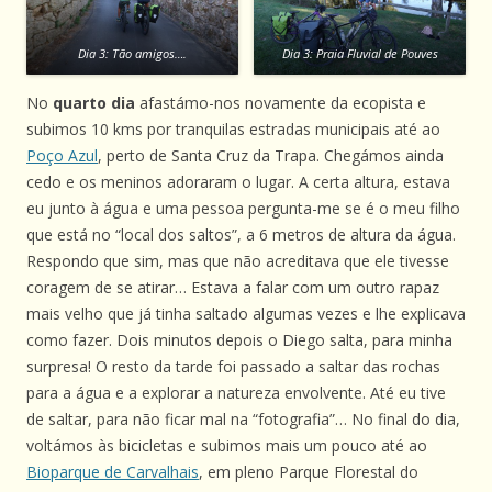
Dia 3: Tão amigos….
Dia 3: Praia Fluvial de Pouves
No
quarto dia
afastámo-nos novamente da ecopista e
subimos 10 kms por tranquilas estradas municipais até ao
Poço Azul
, perto de Santa Cruz da Trapa. Chegámos ainda
cedo e os meninos adoraram o lugar. A certa altura, estava
eu junto à água e uma pessoa pergunta-me se é o meu filho
que está no “local dos saltos”, a 6 metros de altura da água.
Respondo que sim, mas que não acreditava que ele tivesse
coragem de se atirar… Estava a falar com um outro rapaz
mais velho que já tinha saltado algumas vezes e lhe explicava
como fazer. Dois minutos depois o Diego salta, para minha
surpresa! O resto da tarde foi passado a saltar das rochas
para a água e a explorar a natureza envolvente. Até eu tive
de saltar, para não ficar mal na “fotografia”… No final do dia,
voltámos às bicicletas e subimos mais um pouco até ao
Bioparque de Carvalhais
, em pleno Parque Florestal do