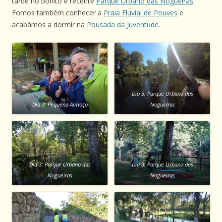
tarde no bonito e recente
Parque Urbano das Nogueiras
.
Fomos também conhecer a
Praia Fluvial de Pouves
e
acabámos a dormir na
Pousada da Juventude
.
Dia 3: Parque Urbano das
Dia 3: Pequeno Almoço
Nogueiras
Dia 3: Parque Urbano das
Dia 3: Parque Urbano das
Nogueiras
Nogueiras