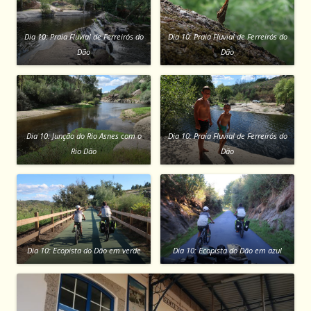
Dia 10: Praia Fluvial de Ferreirós do
Dia 10: Praia Fluvial de Ferreirós do
Dão
Dão
Dia 10: Junção do Rio Asnes com o
Dia 10: Praia Fluvial de Ferreirós do
Rio Dão
Dão
Dia 10: Ecopista do Dão em verde
Dia 10: Ecopista do Dão em azul