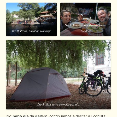
Dia 8: Restaurante Gastrófilo em
Dia 8: Praia Fluvial de Nandufe
Tondela
Dia 8: Mais uma pernoita por aí…
No
nono dia
da viagem, continuámos a descer a Ecopista