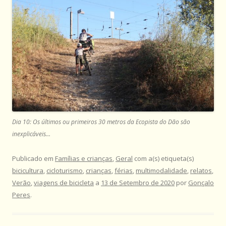
Dia 10: Os últimos ou primeiros 30 metros da Ecopista do Dão são
inexplicáveis…
Publicado em
Famílias e crianças
,
Geral
com a(s) etiqueta(s)
bicicultura
,
cicloturismo
,
crianças
,
férias
,
multimodalidade
,
relatos
,
Verão
,
viagens de bicicleta
a
13 de Setembro de 2020
por
Gonçalo
Peres
.