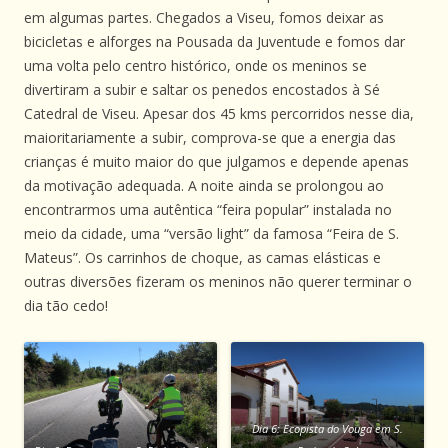
em algumas partes. Chegados a Viseu, fomos deixar as
bicicletas e alforges na Pousada da Juventude e fomos dar
uma volta pelo centro histórico, onde os meninos se
divertiram a subir e saltar os penedos encostados à Sé
Catedral de Viseu. Apesar dos 45 kms percorridos nesse dia,
maioritariamente a subir, comprova-se que a energia das
crianças é muito maior do que julgamos e depende apenas
da motivação adequada. A noite ainda se prolongou ao
encontrarmos uma autêntica “feira popular” instalada no
meio da cidade, uma “versão light” da famosa “Feira de S.
Mateus”. Os carrinhos de choque, as camas elásticas e
outras diversões fizeram os meninos não querer terminar o
dia tão cedo!
Dia 6: Ecopista do Vouga em S.