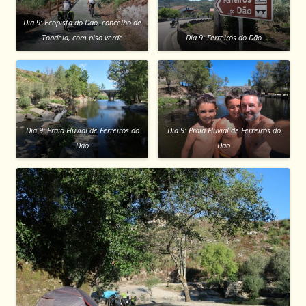
Dia 9: Ecopista do Dão, concelho de
Tondela, com piso verde
Dia 9: Ferreirós do Dão
Dia 9: Praia Fluvial de Ferreirós do
Dia 9: Praia Fluvial de Ferreirós do
Dão
Dão