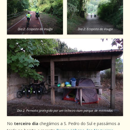
Dia 2: Ecopista do Vouga
Dia 2: Ecopista do Vouga
Dia 2: Pernoita protegida por um telheiro num parque de merendas
No
terceiro dia
chegámos a S. Pedro do Sul e passámos a