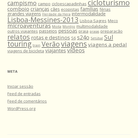
cicloturismo
campismo
campo
cicloescapadinhas
comboio
crianças
famílias
cães
ecopistas
férias
grandes viagens
intermodalidade
Herdade da Hera
Lisboa-Messines-2013
Lisboa-Sagres
Meco
microaventuras
multimodalidade
Moita
Montijo
pessoas
passeios
outros viajantes
praia
preparação
praias
relatos
Sul
s24o
rotas e destinos
S6
Setúbal
viagens
touring
Verão
viagens a pedal
train
vídeos
viajantes
viagens de bicicleta
META
Iniciar sessão
Feed de entradas
Feed de comentários
WordPress.org