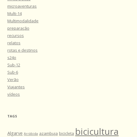
microaventuras
Multi-14
Multimodalidade
preparação
recursos
relatos
rotas e destinos
s24o
Sub-12
Sub-6
Verão
Viajantes
vídeos
TAGS
bicicultura
Algarve
azambuja
bicicleta
Arrábida