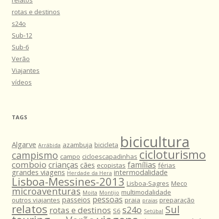
relatos
rotas e destinos
s24o
Sub-12
Sub-6
Verão
Viajantes
vídeos
TAGS
bicicultura
Algarve
azambuja
bicicleta
Arrábida
cicloturismo
campismo
campo
cicloescapadinhas
comboio
crianças
famílias
cães
ecopistas
férias
grandes viagens
intermodalidade
Herdade da Hera
Lisboa-Messines-2013
Lisboa-Sagres
Meco
microaventuras
multimodalidade
Moita
Montijo
pessoas
passeios
outros viajantes
praia
preparação
praias
relatos
Sul
s24o
rotas e destinos
S6
Setúbal