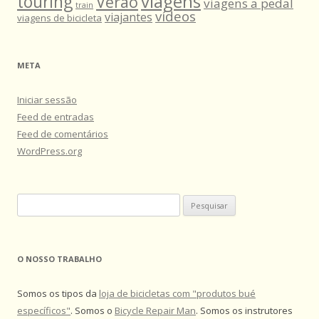
viagens
touring
Verão
viagens a pedal
train
vídeos
viajantes
viagens de bicicleta
META
Iniciar sessão
Feed de entradas
Feed de comentários
WordPress.org
Pesquisar
por:
O NOSSO TRABALHO
Somos os tipos da
loja de bicicletas com "produtos bué
específicos"
. Somos o
Bicycle Repair Man
. Somos os instrutores