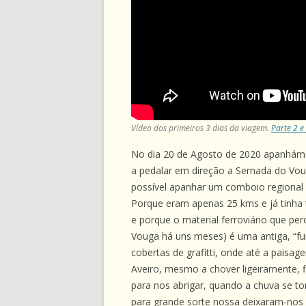
Vídeo dos primeiros 3 dias da viagem.
Parte 2 e
No dia 20 de Agosto de 2020 apanhám
a pedalar em direção a Sernada do Vou
possível apanhar um comboio regional p
Porque eram apenas 25 kms e já tinha
e porque o material ferroviário que pe
Vouga há uns meses) é uma antiga, “fu
cobertas de grafitti, onde até a paisag
Aveiro, mesmo a chover ligeiramente, 
para nos abrigar, quando a chuva se t
para grande sorte nossa deixaram-nos p