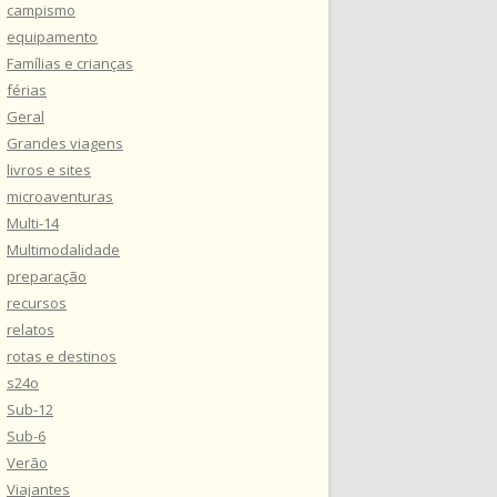
campismo
equipamento
Famílias e crianças
férias
Geral
Grandes viagens
livros e sites
microaventuras
Multi-14
Multimodalidade
preparação
recursos
relatos
rotas e destinos
s24o
Sub-12
Sub-6
Verão
Viajantes