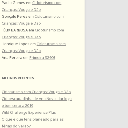
Paulo Gomes
em
Cicloturismo com
Crianças: Vouga e Dão
Gonçalo Peres
em
Cicloturismo com
Crianças: Vouga e Dão
FÉLIX BARBOSA
em
Cicloturismo com
Crianças: Vouga e Dão
Henrique Lopes
em
Cicloturismo com
Crianças: Vouga e Dão
Ana Pereira
em
Primeira S24O!
ARTIGOS RECENTES
Cicloturismo com Crianças: Vouga e Dão
Cicloescapadinha de Ano Novo: dar logo
o tom certo a 2019
Wild Challenge Experience Plus
O que é que tens planeado para as
férias do Verão?