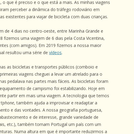
, o que é preciso e o que está a mais. As minhas viagens
iram perceber a dinâmica do tráfego rodoviário em
as existentes para viajar de bicicleta com duas crianças.
 de 4 dias no centro-oeste, entre Marinha Grande e
 fizemos uma viagem de 6 dias pela Costa Vicentina,
lfontes (com amigos). Em 2019 fizemos a nossa maior
ual resultou uma série de
vídeos
.
as as bicicletas e transportes públicos (comboio e
rimeiras viagens cheguei a levar um atrelado para o
nas pedalava nas partes mais fáceis. As bicicletas foram
equipamento de campismo foi estabilizando. Hoje em
mente partir em mais uma viagem. A tecnologia que temos
rtphone
, também ajuda a improvisar e readaptar a
ento e das vontades. A nossa geografia portuguesa,
abastecimento e de interesse, grande variedade de
uviais, etc.), também tornam Portugal um país com um
enturas. Numa altura em que é importante reduzirmos a