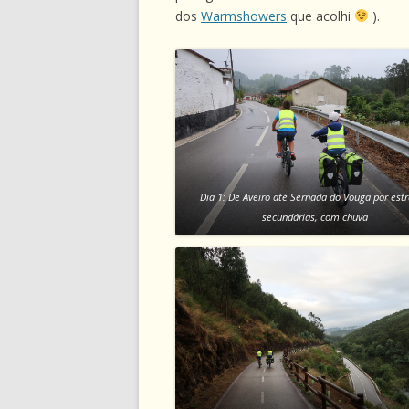
dos
Warmshowers
que acolhi
).
Dia 1: De Aveiro até Sernada do Vouga por est
secundárias, com chuva