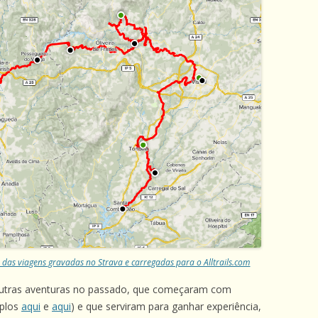
das viagens gravadas no Strava e carregadas para o Alltrails.com
outras aventuras no passado, que começaram com
mplos
aqui
e
aqui
) e que serviram para ganhar experiência,