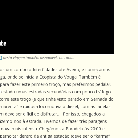
 3
desta viagem também disponíveis no canal.
os um comboio InterCidades até Aveiro, e começámos
ga, onde se inicia a Ecopista do Vouga. Também é
ara fazer este primeiro troço, mas preferimos pedalar.
 testado umas estradas secundárias com pouco tráfego
rcorre este troço (e que tinha visto parado em Sernada do
marenta” e ruidosa locomotiva a diesel, com as janelas
em deve ser difícil de disfrutar… Por isso, chegados a
fizėmo-nos à estrada. Tivemos de fazer três paragens
ornava mais intensa. Chegámos a Paradela às 20:00 e
ernoitar dentro da antiga estação (deve ser o “karma”