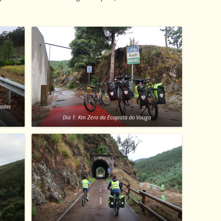
radas
Dia 1: Km Zero da Ecopista do Vouga