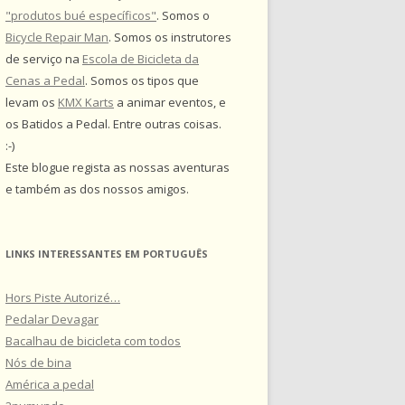
"produtos bué específicos"
. Somos o
Bicycle Repair Man
. Somos os instrutores
de serviço na
Escola de Bicicleta da
Cenas a Pedal
. Somos os tipos que
levam os
KMX Karts
a animar eventos, e
os Batidos a Pedal. Entre outras coisas.
:-)
Este blogue regista as nossas aventuras
e também as dos nossos amigos.
LINKS INTERESSANTES EM PORTUGUÊS
Hors Piste Autorizé…
Pedalar Devagar
Bacalhau de bicicleta com todos
Nós de bina
América a pedal