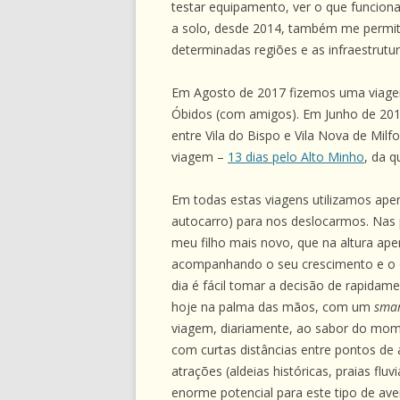
testar equipamento, ver o que funciona
a solo, desde 2014, também me permit
determinadas regiões e as infraestrutur
Em Agosto de 2017 fizemos uma viagem
Óbidos (com amigos). Em Junho de 2018
entre Vila do Bispo e Vila Nova de Mi
viagem –
13 dias pelo Alto Minho
, da q
Em todas estas viagens utilizamos apen
autocarro) para nos deslocarmos. Nas p
meu filho mais novo, que na altura ape
acompanhando o seu crescimento e o 
dia é fácil tomar a decisão de rapida
hoje na palma das mãos, com um
sma
viagem, diariamente, ao sabor do mom
com curtas distâncias entre pontos de 
atrações (aldeias históricas, praias fl
enorme potencial para este tipo de av