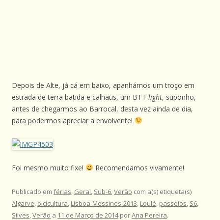
Depois de Alte, já cá em baixo, apanhámos um troço em
estrada de terra batida e calhaus, um BTT
light
, suponho,
antes de chegarmos ao Barrocal, desta vez ainda de dia,
para podermos apreciar a envolvente!
Foi mesmo muito fixe!
Recomendamos vivamente!
Publicado em
férias
,
Geral
,
Sub-6
,
Verão
com a(s) etiqueta(s)
Algarve
,
bicicultura
,
Lisboa-Messines-2013
,
Loulé
,
passeios
,
S6
,
Silves
,
Verão
a
11 de Março de 2014
por
Ana Pereira
.