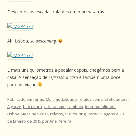
Descemos as escadas rolantes em marcha-atrás.
Ah, Lisboa,
so welcoming
.
E mais uns quilómetros a pedalar depois, chegámos bem a
casa. A sensação de
regresso a casa
é também uma doce
parte de viajar.
Publicado em
férias
,
Multimodalidade
,
relatos
com a(s) etiqueta(s)
Algarve
,
bicicultura
,
cicloturismo
,
comboio
,
intermodalidade
,
Lisboa-Messines-2013
,
relatos
,
Sul
,
touring
,
Verão
,
viagens
a
20
de Janeiro de 2015
por
Ana Pereira
.