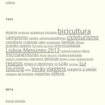
vídeos
TAGS
bicicultura
Algarve
azambuja
bicicleta
Arrábida
cicloturismo
campismo
campo
cicloescapadinhas
comboio
crianças
famílias
cães
ecopistas
férias
grandes viagens
intermodalidade
Herdade da Hera
Lisboa-Messines-2013
Lisboa-Sagres
Meco
microaventuras
multimodalidade
Moita
Montijo
pessoas
passeios
outros viajantes
praia
preparação
praias
relatos
Sul
s24o
rotas e destinos
S6
Setúbal
viagens
touring
Verão
viagens a pedal
train
vídeos
viajantes
viagens de bicicleta
META
Iniciar sessão