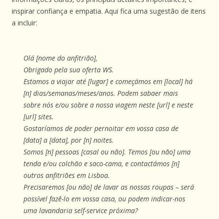
inspirar confiança e empatia. Aqui fica uma sugestão de itens
a incluir:
Olá [nome do anfitrião],
Obrigado pela sua oferta WS.
Estamos a viajar até [lugar] e começámos em [local] há
[n] dias/semanas/meses/anos. Podem sabaer mais
sobre nós e/ou sobre a nossa viagem neste [url] e neste
[url] sites.
Gostaríamos de poder pernoitar em vossa casa de
[data] a [data], por [n] noites.
Somos [n] pessoas [casal ou não]. Temos [ou não] uma
tenda e/ou colchão e saco-cama, e contactámos [n]
outros anfitriões em Lisboa.
Precisaremos [ou não] de lavar as nossas roupas – será
possível fazê-lo em vossa casa, ou podem indicar-nos
uma lavandaria self-service próxima?