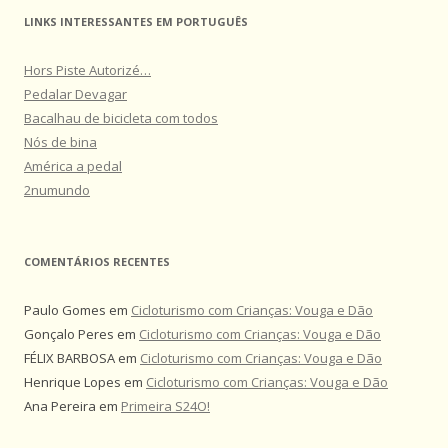
LINKS INTERESSANTES EM PORTUGUÊS
Hors Piste Autorizé…
Pedalar Devagar
Bacalhau de bicicleta com todos
Nós de bina
América a pedal
2numundo
COMENTÁRIOS RECENTES
Paulo Gomes
em
Cicloturismo com Crianças: Vouga e Dão
Gonçalo Peres
em
Cicloturismo com Crianças: Vouga e Dão
FÉLIX BARBOSA
em
Cicloturismo com Crianças: Vouga e Dão
Henrique Lopes
em
Cicloturismo com Crianças: Vouga e Dão
Ana Pereira
em
Primeira S24O!