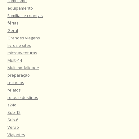
campismo
equipamento
Famílias e crianças
férias
Geral
Grandes viagens
livros e sites
microaventuras
Multi-14
Multimodalidade
preparação
recursos
relatos
rotas e destinos
s24o
Sub-12
Sub-6
Verão
Viajantes