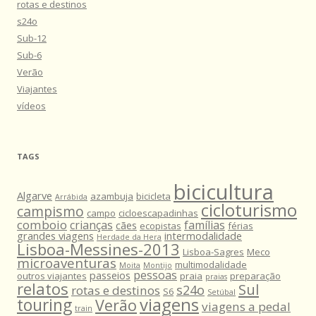
rotas e destinos
s24o
Sub-12
Sub-6
Verão
Viajantes
vídeos
TAGS
bicicultura
Algarve
azambuja
bicicleta
Arrábida
cicloturismo
campismo
campo
cicloescapadinhas
comboio
crianças
famílias
cães
ecopistas
férias
grandes viagens
intermodalidade
Herdade da Hera
Lisboa-Messines-2013
Lisboa-Sagres
Meco
microaventuras
multimodalidade
Moita
Montijo
pessoas
passeios
outros viajantes
praia
preparação
praias
relatos
Sul
s24o
rotas e destinos
S6
Setúbal
viagens
touring
Verão
viagens a pedal
train