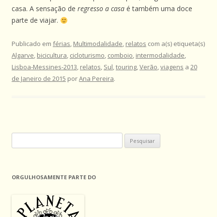
casa. A sensação de
regresso a casa
é também uma doce
parte de viajar.
Publicado em
férias
,
Multimodalidade
,
relatos
com a(s) etiqueta(s)
Algarve
,
bicicultura
,
cicloturismo
,
comboio
,
intermodalidade
,
Lisboa-Messines-2013
,
relatos
,
Sul
,
touring
,
Verão
,
viagens
a
20
de Janeiro de 2015
por
Ana Pereira
.
Pesquisar
por:
ORGULHOSAMENTE PARTE DO