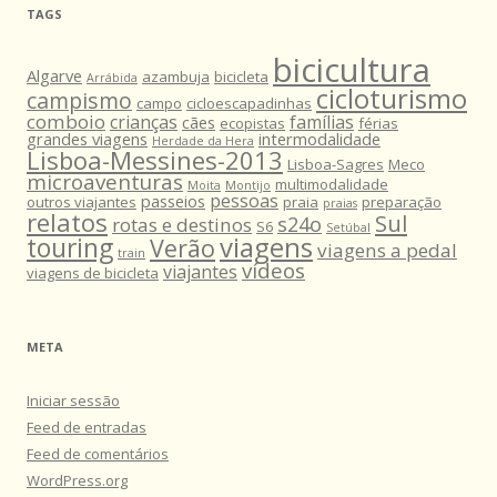
TAGS
bicicultura
Algarve
azambuja
bicicleta
Arrábida
cicloturismo
campismo
campo
cicloescapadinhas
comboio
crianças
famílias
cães
ecopistas
férias
grandes viagens
intermodalidade
Herdade da Hera
Lisboa-Messines-2013
Lisboa-Sagres
Meco
microaventuras
multimodalidade
Moita
Montijo
pessoas
passeios
outros viajantes
praia
preparação
praias
relatos
Sul
s24o
rotas e destinos
S6
Setúbal
viagens
touring
Verão
viagens a pedal
train
vídeos
viajantes
viagens de bicicleta
META
Iniciar sessão
Feed de entradas
Feed de comentários
WordPress.org