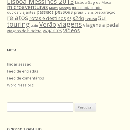
Lisboa-Messines-2013
Lisboa-Sagres
Meco
microaventuras
multimodalidade
Moita
Montijo
pessoas
passeios
outros viajantes
praia
preparação
praias
relatos
Sul
s24o
rotas e destinos
S6
Setúbal
viagens
touring
Verão
viagens a pedal
train
vídeos
viajantes
viagens de bicicleta
META
Iniciar sessão
Feed de entradas
Feed de comentários
WordPress.org
Pesquisar
por:
O NOSSO TRABALHO