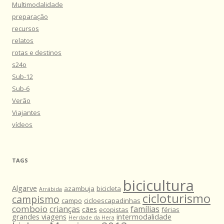
Multimodalidade
preparação
recursos
relatos
rotas e destinos
s24o
Sub-12
Sub-6
Verão
Viajantes
vídeos
TAGS
bicicultura
Algarve
azambuja
bicicleta
Arrábida
cicloturismo
campismo
campo
cicloescapadinhas
comboio
crianças
famílias
cães
ecopistas
férias
grandes viagens
intermodalidade
Herdade da Hera