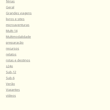
férias
Geral
Grandes viagens
livros e sites
microaventuras
Multi-14
Multimodalidade
preparação
recursos
relatos
rotas e destinos
s24o
Sub-12
Sub-6
Verão
Viajantes
vídeos