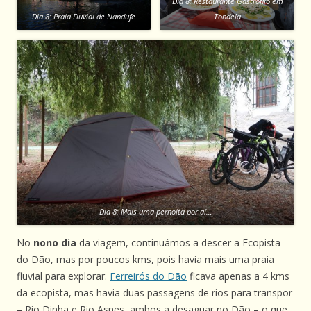
Dia 8: Restaurante Gastrófilo em
Dia 8: Praia Fluvial de Nandufe
Tondela
Dia 8: Mais uma pernoita por aí…
No
nono dia
da viagem, continuámos a descer a Ecopista
do Dão, mas por poucos kms, pois havia mais uma praia
fluvial para explorar.
Ferreirós do Dão
ficava apenas a 4 kms
da ecopista, mas havia duas passagens de rios para transpor
– Rio Dinha e Rio Asnes, ambos a desaguar no Dão – o que