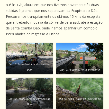
até às 17h, altura em que nos fizémos novamente às duas
subidas íngremes que nos separavam da Ecopista do Dão.
Percorremos tranquilamente os últimos 15 kms da ecopista,
que entretanto mudava da côr verde para azul, até à estação
de Santa Comba Dão, onde iríamos apanhar um comboio
InterCidades de regresso a Lisboa.
Dia 10: Praia Fluvial de Ferreirós do
Dão
Dia 10: Pequenas Rotas a explorar
Dia 10: Praia Fluvial de Ferreirós do
Dia 10: Praia Fluvial de Ferreirós do
Dão
Dão