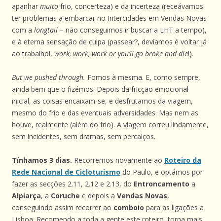
apanhar
muito
frio, concerteza) e da incerteza (receávamos
ter problemas a embarcar no Intercidades em Vendas Novas
com a
longtail
– não conseguimos ir buscar a LHT a tempo),
e à eterna sensação de culpa (passear?, devíamos é voltar já
ao trabalho!,
work, work, work or you’ll go broke and die
!).
But we pushed through.
Fomos à mesma. E, como sempre,
ainda bem que o fizémos. Depois da fricção emocional
inicial, as coisas encaixam-se, e desfrutamos da viagem,
mesmo do frio e das eventuais adversidades. Mas nem as
houve, realmente (além do frio). A viagem correu lindamente,
sem incidentes, sem dramas, sem percalços.
Tínhamos 3 dias.
Recorremos novamente ao
Roteiro da
Rede Nacional de Cicloturismo
do Paulo, e optámos por
fazer as secções 2.11, 2.12 e 2.13, do
Entroncamento
a
Alpiarça
, a
Coruche
e depois a
Vendas Novas
,
conseguindo assim recorrer ao
comboio
para as ligações a
Lisboa. Recomendo a toda a gente este roteiro, torna mais