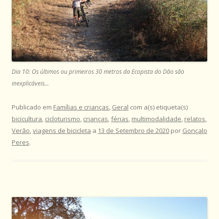
Dia 10: Os últimos ou primeiros 30 metros da Ecopista do Dão são
inexplicáveis…
Publicado em
Famílias e crianças
,
Geral
com a(s) etiqueta(s)
bicicultura
,
cicloturismo
,
crianças
,
férias
,
multimodalidade
,
relatos
,
Verão
,
viagens de bicicleta
a
13 de Setembro de 2020
por
Gonçalo
Peres
.