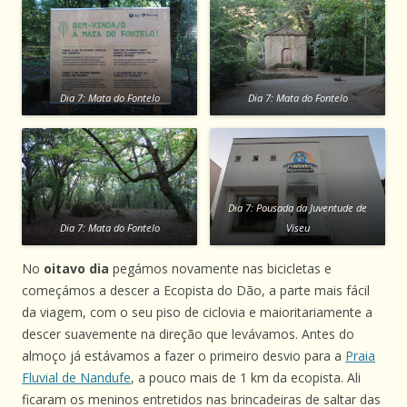
Dia 7: Mata do Fontelo
Dia 7: Mata do Fontelo
Dia 7: Pousada da Juventude de
Dia 7: Mata do Fontelo
Viseu
No
oitavo dia
pegámos novamente nas bicicletas e
começámos a descer a Ecopista do Dão, a parte mais fácil
da viagem, com o seu piso de ciclovia e maioritariamente a
descer suavemente na direção que levávamos. Antes do
almoço já estávamos a fazer o primeiro desvio para a
Praia
Fluvial de Nandufe
, a pouco mais de 1 km da ecopista. Ali
ficaram os meninos entretidos nas brincadeiras de saltar das