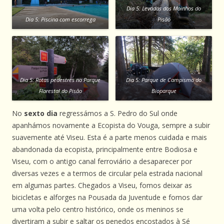
Dia 5: Levadas dos Moinhos do
Dia 5: Piscina com escorrega
Pisão
Dia 5: Rotas pedestres no Parque
Dia 5: Parque de Campismo do
Florestal do Pisão
Bioparque
No
sexto dia
regressámos a S. Pedro do Sul onde
apanhámos novamente a Ecopista do Vouga, sempre a subir
suavemente até Viseu. Esta é a parte menos cuidada e mais
abandonada da ecopista, principalmente entre Bodiosa e
Viseu, com o antigo canal ferroviário a desaparecer por
diversas vezes e a termos de circular pela estrada nacional
em algumas partes. Chegados a Viseu, fomos deixar as
bicicletas e alforges na Pousada da Juventude e fomos dar
uma volta pelo centro histórico, onde os meninos se
divertiram a subir e saltar os penedos encostados à Sé