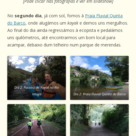
[Pode clicar nas fotografias e ver em slideshow]
No
segundo dia
, já com sol, fomos à
Praia Fluvial Quinta
do Barco
, onde alugámos um
kayak
e demos uns mergulhos.
Ao final do dia ainda regressámos à ecopista e pedalámos
uns quilómetros, até encontrarmos um bom local para
acampar, debaixo dum telheiro num parque de merendas.
Dia 2: Passeio de Kayak no Rio
Vouga
Dia 2: Praia Fluvial Quinta do Barco