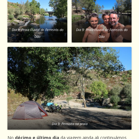
Dia 9: Praia Fluvial de Ferreirós do
Dia 9: Praia Fluvial de Ferreirós do
Dão
Dão
Dia 9: Pernoita na praia
No
décimo e último dia
da viagem ainda ali continuámos