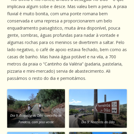
implicava algum sobe e desce. Mas valeu bem a pena. A praia
fluvial é muito bonita, com uma ponte romana bem
conservada e uma represa a proporcionarem um belo
enquadramento paisagístico, muita área disponível, pouca
gente, sombras, águas profundas para nadar à vontade e
algumas rochas para os meninos se divertirem a saltar. Pelo
lado negativo, o café de apoio estava fechado, bem como as
casas de banho. Mas havia água potável e na vila, a 700
metros da praia o “Cantinho da Valéria” (padaria, pastelaria,
pizzaria e mini-mercado) servia de abastecimento. Ali
passámos o resto do dia e pernoitámos.
Dia 9: Ecopista do Dão, concelho de
Tondela, com piso verde
Dia 9: Ferreirós do Dão