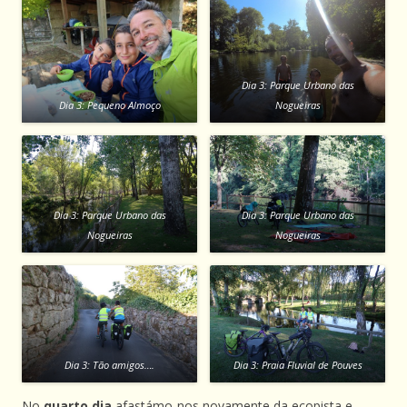
Dia 3: Parque Urbano das
Dia 3: Pequeno Almoço
Nogueiras
Dia 3: Parque Urbano das
Dia 3: Parque Urbano das
Nogueiras
Nogueiras
Dia 3: Tão amigos….
Dia 3: Praia Fluvial de Pouves
No
quarto dia
afastámo-nos novamente da ecopista e