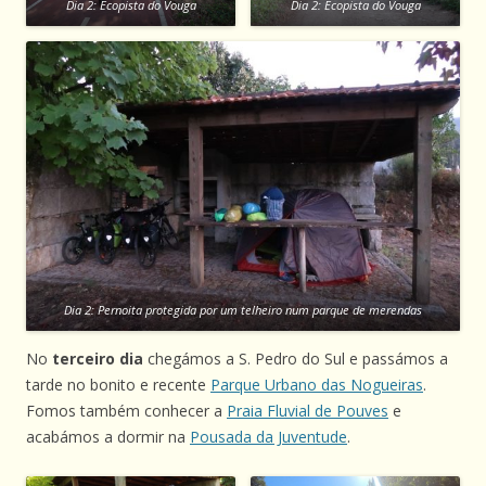
Dia 2: Ecopista do Vouga
Dia 2: Ecopista do Vouga
Dia 2: Pernoita protegida por um telheiro num parque de merendas
No
terceiro dia
chegámos a S. Pedro do Sul e passámos a
tarde no bonito e recente
Parque Urbano das Nogueiras
.
Fomos também conhecer a
Praia Fluvial de Pouves
e
acabámos a dormir na
Pousada da Juventude
.