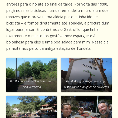
árvores para o rio até ao final da tarde. Por volta das 19:00,
pegámos nas bicicletas – ainda remendei um furo a um dos
rapazes que morava numa aldeia perto e tinha ido de
bicicleta – e fomos diretamente até Tondela, à procura dum
lugar para jantar. Encontrámos o Gastrófilo, que tinha
exatamente o que todos gostávamos: esparguete à
bolonhesa para eles e uma boa salada para mim! Nesse dia
pernoitámos perto da antiga estação de Tondela.
Dia 8: Ecopista do Dão, Viseu com
Dia 8: Antiga Estação com café,
piso vermelho
restaurante e aluguer de bicicletas