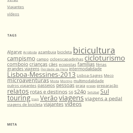
Viajantes
vídeos
TAGS
bicicultura
Algarve
azambuja
bicicleta
Arrábida
cicloturismo
campismo
campo
cicloescapadinhas
comboio
crianças
famílias
cães
ecopistas
férias
grandes viagens
intermodalidade
Herdade da Hera
Lisboa-Messines-2013
Lisboa-Sagres
Meco
microaventuras
multimodalidade
Moita
Montijo
pessoas
passeios
outros viajantes
praia
preparação
praias
relatos
Sul
s24o
rotas e destinos
S6
Setúbal
viagens
touring
Verão
viagens a pedal
train
vídeos
viajantes
viagens de bicicleta
META