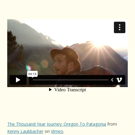
The Thousand Year Journey: Oregon To Patagonia
from
Kenny Laubbacher
on
Vimeo
.