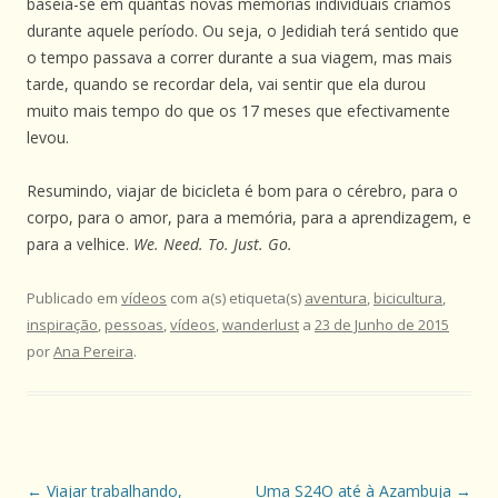
baseia-se em quantas novas memórias individuais criámos
durante aquele período. Ou seja, o Jedidiah terá sentido que
o tempo passava a correr durante a sua viagem, mas mais
tarde, quando se recordar dela, vai sentir que ela durou
muito mais tempo do que os 17 meses que efectivamente
levou.
Resumindo, viajar de bicicleta é bom para o cérebro, para o
corpo, para o amor, para a memória, para a aprendizagem, e
para a velhice.
We. Need. To. Just. Go.
Publicado em
vídeos
com a(s) etiqueta(s)
aventura
,
bicicultura
,
inspiração
,
pessoas
,
vídeos
,
wanderlust
a
23 de Junho de 2015
por
Ana Pereira
.
Navegação
←
Viajar trabalhando,
Uma S24O até à Azambuja
→