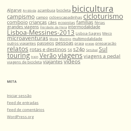
bicicultura
Algarve
azambuja
bicicleta
Arrábida
cicloturismo
campismo
campo
cicloescapadinhas
comboio
crianças
famílias
cães
ecopistas
férias
grandes viagens
intermodalidade
Herdade da Hera
Lisboa-Messines-2013
Lisboa-Sagres
Meco
microaventuras
multimodalidade
Moita
Montijo
pessoas
passeios
outros viajantes
praia
preparação
praias
relatos
Sul
s24o
rotas e destinos
S6
Setúbal
viagens
touring
Verão
viagens a pedal
train
vídeos
viajantes
viagens de bicicleta
META
Iniciar sessão
Feed de entradas
Feed de comentários
WordPress.org