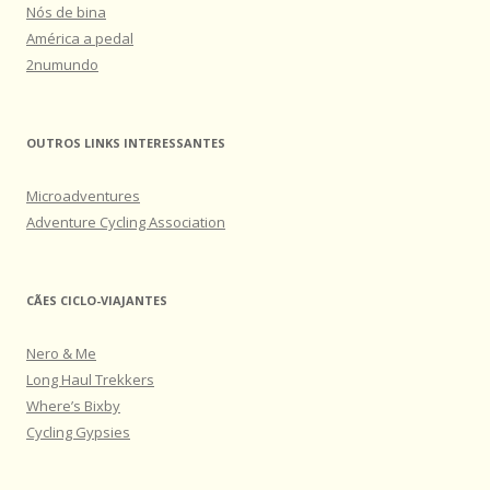
Nós de bina
América a pedal
2numundo
OUTROS LINKS INTERESSANTES
Microadventures
Adventure Cycling Association
CÃES CICLO-VIAJANTES
Nero & Me
Long Haul Trekkers
Where’s Bixby
Cycling Gypsies