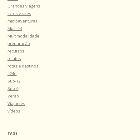
Grandes viagens
livros e sites
microaventuras
Multi-14
Multimodalidade
preparação
recursos
relatos
rotas e destinos
s24o
Sub-12
Sub-6
Verão
Viajantes
vídeos
TAGS