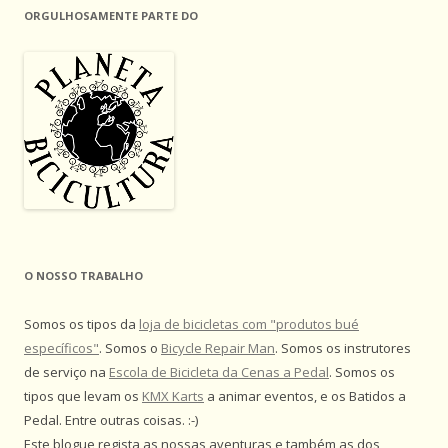
ORGULHOSAMENTE PARTE DO
O NOSSO TRABALHO
Somos os tipos da
loja de bicicletas com "produtos bué
específicos"
. Somos o
Bicycle Repair Man
. Somos os instrutores
de serviço na
Escola de Bicicleta da Cenas a Pedal
. Somos os
tipos que levam os
KMX Karts
a animar eventos, e os Batidos a
Pedal. Entre outras coisas. :-)
Este blogue regista as nossas aventuras e também as dos