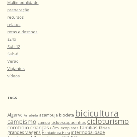
Multimodalidade
preparação
recursos
relatos
rotas e destinos
s24o
Sub-12
Sub-6
Verão
Viajantes
vídeos
TAGS
bicicultura
Algarve
azambuja
bicicleta
Arrábida
cicloturismo
campismo
campo
cicloescapadinhas
comboio
crianças
famílias
cães
ecopistas
férias
grandes viagens
intermodalidade
Herdade da Hera