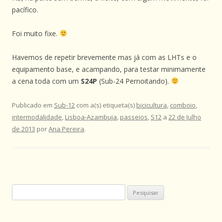
pacífico.
Foi muito fixe.
Havemos de repetir brevemente mas já com as LHTs e o
equipamento base, e acampando, para testar minimamente
a cena toda com um
S24P
(Sub-24 Pernoitando).
Publicado em
Sub-12
com a(s) etiqueta(s)
bicicultura
,
comboio
,
intermodalidade
,
Lisboa-Azambuja
,
passeios
,
S12
a
22 de Julho
de 2013
por
Ana Pereira
.
Pesquisar
por: