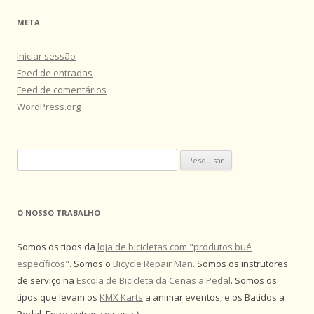
META
Iniciar sessão
Feed de entradas
Feed de comentários
WordPress.org
Pesquisar
por:
O NOSSO TRABALHO
Somos os tipos da
loja de bicicletas com "produtos bué
específicos"
. Somos o
Bicycle Repair Man
. Somos os instrutores
de serviço na
Escola de Bicicleta da Cenas a Pedal
. Somos os
tipos que levam os
KMX Karts
a animar eventos, e os Batidos a
Pedal. Entre outras coisas. :-)