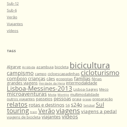
Sub-12
Sub-6
Verão
Viajantes
vídeos
TAGS
bicicultura
Algarve
azambuja
bicicleta
Arrábida
cicloturismo
campismo
campo
cicloescapadinhas
comboio
crianças
famílias
cães
ecopistas
férias
grandes viagens
intermodalidade
Herdade da Hera
Lisboa-Messines-2013
Lisboa-Sagres
Meco
microaventuras
multimodalidade
Moita
Montijo
pessoas
passeios
outros viajantes
praia
preparação
praias
relatos
Sul
s24o
rotas e destinos
S6
Setúbal
viagens
touring
Verão
viagens a pedal
train
vídeos
viajantes
viagens de bicicleta