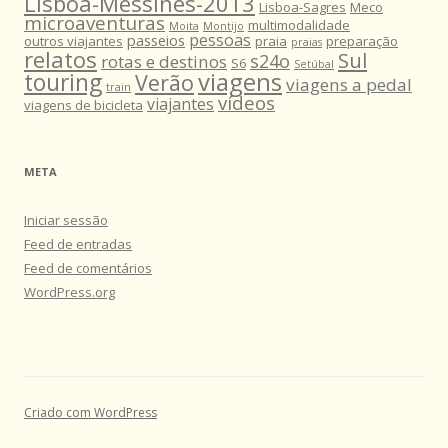
Lisboa-Messines-2013
Lisboa-Sagres
Meco
microaventuras
multimodalidade
Moita
Montijo
pessoas
passeios
outros viajantes
praia
preparação
praias
relatos
Sul
s24o
rotas e destinos
S6
Setúbal
viagens
touring
Verão
viagens a pedal
train
vídeos
viajantes
viagens de bicicleta
META
Iniciar sessão
Feed de entradas
Feed de comentários
WordPress.org
Criado com WordPress