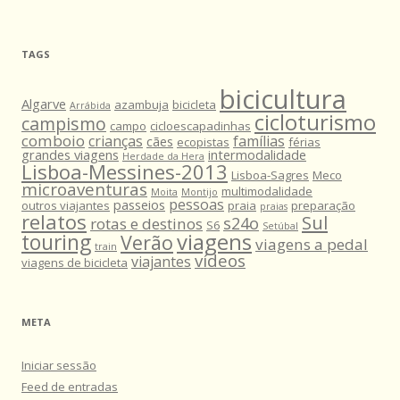
TAGS
bicicultura
Algarve
azambuja
bicicleta
Arrábida
cicloturismo
campismo
campo
cicloescapadinhas
comboio
crianças
famílias
cães
ecopistas
férias
grandes viagens
intermodalidade
Herdade da Hera
Lisboa-Messines-2013
Lisboa-Sagres
Meco
microaventuras
multimodalidade
Moita
Montijo
pessoas
passeios
outros viajantes
praia
preparação
praias
relatos
Sul
s24o
rotas e destinos
S6
Setúbal
viagens
touring
Verão
viagens a pedal
train
vídeos
viajantes
viagens de bicicleta
META
Iniciar sessão
Feed de entradas