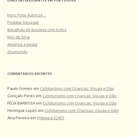
LINKS INTERESSANTES EM PORTUGUÊS
Hors Piste Autorizé…
Pedalar Devagar
Bacalhau de bicicleta com todos
Nós de bina
América a pedal
2numundo
COMENTÁRIOS RECENTES
Paulo Gomes
em
Cicloturismo com Crianças: Vouga e Dão
Gonçalo Peres
em
Cicloturismo com Crianças: Vouga e Dão
FÉLIX BARBOSA
em
Cicloturismo com Crianças: Vouga e Dão
Henrique Lopes
em
Cicloturismo com Crianças: Vouga e Dão
Ana Pereira
em
Primeira S24O!