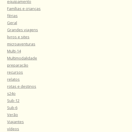
equipamento
Famílias e crianças
férias
Geral
Grandes viagens
livros e sites
microaventuras
Multi-14
Multimodalidade
preparação
recursos
relatos
rotas e destinos
s24o
Sub-12
Sub-6
Verão
Viajantes
vídeos