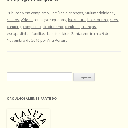
Publicado em
campismo
,
Famílias e crianças
,
Multimodalidade
,
relatos
,
vídeos
com a(s) etiqueta(s)
bicicultura
,
bike touring
,
cães
,
camping
,
campismo
,
cicloturismo
,
comboio
,
crianças
,
escapadinha
,
famílias
,
families
,
kids
,
Santarém
,
train
a
9 de
Novembro de 2016
por
Ana Pereira
.
Pesquisar
por:
ORGULHOSAMENTE PARTE DO