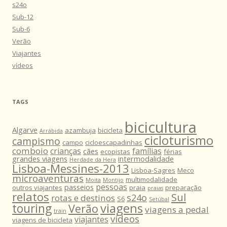
s24o
Sub-12
Sub-6
Verão
Viajantes
vídeos
TAGS
bicicultura
Algarve
azambuja
bicicleta
Arrábida
cicloturismo
campismo
campo
cicloescapadinhas
comboio
crianças
famílias
cães
ecopistas
férias
grandes viagens
intermodalidade
Herdade da Hera
Lisboa-Messines-2013
Lisboa-Sagres
Meco
microaventuras
multimodalidade
Moita
Montijo
pessoas
passeios
outros viajantes
praia
preparação
praias
relatos
Sul
s24o
rotas e destinos
S6
Setúbal
viagens
touring
Verão
viagens a pedal
train
vídeos
viajantes
viagens de bicicleta